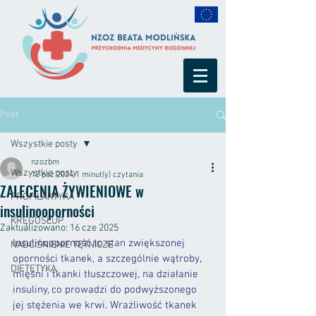
Post
Wszystkie posty
nzozbm
Wszystkie posty
12 paź 2024
1 minut(y) czytania
ZALECENIA ŻYWIENIOWE w
PROFILAKTYKA
insulinooporności
KRĘGOSŁUP
Zaktualizowano:
16 cze 2025
Insulinooporność to stan zwiększonej 
NADCIŚNIENIE TĘTNICZE
oporności tkanek, a szczególnie wątroby, 
DIETETYKA
mięśni i tkanki tłuszczowej, na działanie 
insuliny, co prowadzi do podwyższonego 
jej stężenia we krwi. Wrażliwość tkanek 