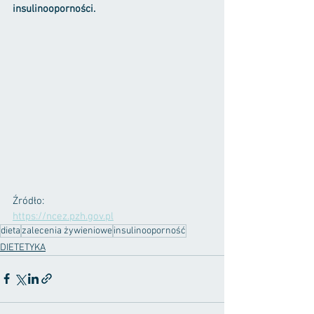
insulinooporności. 
Źródło:
https://ncez.pzh.gov.pl
dieta
zalecenia żywieniowe
insulinooporność
DIETETYKA