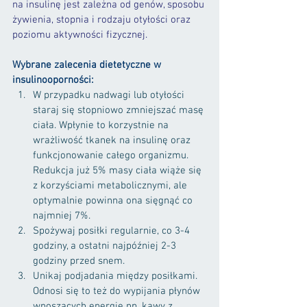
na insulinę jest zależna od genów, sposobu 
żywienia, stopnia i rodzaju otyłości oraz 
poziomu aktywności fizycznej.
Wybrane zalecenia dietetyczne w 
insulinooporności:
W przypadku nadwagi lub otyłości 
staraj się stopniowo zmniejszać masę 
ciała. Wpłynie to korzystnie na 
wrażliwość tkanek na insulinę oraz 
funkcjonowanie całego organizmu. 
Redukcja już 5% masy ciała wiąże się 
z korzyściami metabolicznymi, ale 
optymalnie powinna ona sięgnąć co 
najmniej 7%.
Spożywaj posiłki regularnie, co 3-4 
godziny, a ostatni najpóźniej 2-3 
godziny przed snem.
Unikaj podjadania między posiłkami. 
Odnosi się to też do wypijania płynów 
wnoszących energię np. kawy z 