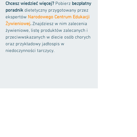
Chcesz wiedzieć więcej?
 Pobierz 
bezpłatny 
poradnik 
dietetyczny przygotowany przez 
ekspertów 
Narodowego Centrum Edukacji 
Żywieniowej
.
 Znajdziesz w nim zalecenia 
żywieniowe, listę produktów zalecanych i 
przeciwwskazanych w diecie osób chorych 
oraz przykładowy jadłospis w 
niedoczynności tarczycy.
Źródło:
https://ncez.pzh.gov.pl
zalecenia żywieniowe
niedoczynność tarczycy
jod