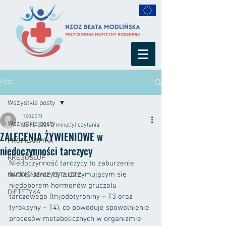
Post
Wszystkie posty
nzozbm
Wszystkie posty
25 lis 2024
2 minut(y) czytania
ZALECENIA ŻYWIENIOWE w
PROFILAKTYKA
niedoczynności tarczycy
KRĘGOSŁUP
Niedoczynność tarczycy to zaburzenie 
funkcji tarczycy z utrzymującym się 
NADCIŚNIENIE TĘTNICZE
niedoborem hormonów gruczołu 
DIETETYKA
tarczowego (trijodotyroniny – T3 oraz 
tyroksyny – T4), co powoduje spowolnienie 
procesów metabolicznych w organizmie 