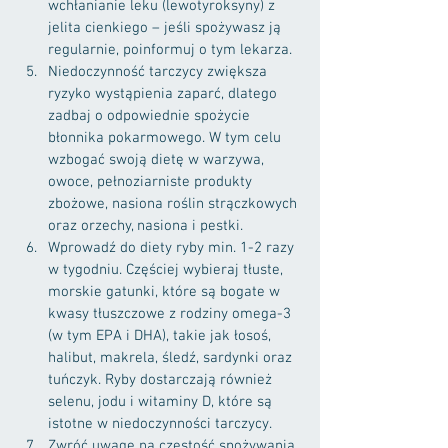
wchłanianie leku (lewotyroksyny) z 
jelita cienkiego – jeśli spożywasz ją 
regularnie, poinformuj o tym lekarza.
Niedoczynność tarczycy zwiększa 
ryzyko wystąpienia zaparć, dlatego 
zadbaj o odpowiednie spożycie 
błonnika pokarmowego. W tym celu 
wzbogać swoją dietę w warzywa, 
owoce, pełnoziarniste produkty 
zbożowe, nasiona roślin strączkowych 
oraz orzechy, nasiona i pestki.
Wprowadź do diety ryby min. 1-2 razy 
w tygodniu. Częściej wybieraj tłuste, 
morskie gatunki, które są bogate w 
kwasy tłuszczowe z rodziny omega-3 
(w tym EPA i DHA), takie jak łosoś, 
halibut, makrela, śledź, sardynki oraz 
tuńczyk. Ryby dostarczają również 
selenu, jodu i witaminy D, które są 
istotne w niedoczynności tarczycy.
Zwróć uwagę na częstość spożywania 