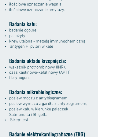
ilościowe oznaczanie wapnia,
ilościowe oznaczanie amylazy.
Badania kału:
badanie ogólne,
pasożyty,
krew utajona - metodą immunochemiczną
antygen H. pylori w kale
Badania układu krzepnięcia:
wskaźnik protrombinowy (INR),
czas kaolinowo-kefalinowy (APTT),
fibrynogen.
Badania mikrobiologiczne:
posiew moczu z antybiogramem,
posiew wymazu z gardła z antybiogramem,
posiew kału w kierunku pałeczek
Salmonella i Shigella
Strep-test
Badanie elektrokardiograficzne (EKG)