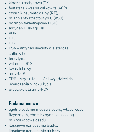
kinaza kreatynowa (CK),
fosfataza kwaśna całkowita (ACP),
czynnik reumatoidalny (RF),
miano antystreptolizyn O (ASO),
hormon tyreotropowy (TSH),
antygen HBs-AgHBs,
VDRL,
FT3,
FT4,
PSA – Antygen swoisty dla stercza
całkowity.
ferrytyna
witamina B12
kwas foliowy
anty-CCP
CRP – szybki test ilościowy (dzieci do
ukończenia 6. roku życia)
przeciwciała anty-HCV
Badania moczu
ogólne badanie moczu z oceną właściwości
fizycznych, chemicznych oraz oceną
mikroskopową osadu,
ilościowe oznaczanie białka,
ilościowe oznaczanie glukozy,