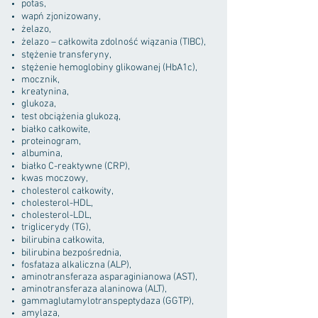
potas,
wapń zjonizowany,
żelazo,
żelazo – całkowita zdolność wiązania (TIBC),
stężenie transferyny,
stężenie hemoglobiny glikowanej (HbA1c),
mocznik,
kreatynina,
glukoza,
test obciążenia glukozą,
białko całkowite,
proteinogram,
albumina,
białko C-reaktywne (CRP),
kwas moczowy,
cholesterol całkowity,
cholesterol-HDL,
cholesterol-LDL,
triglicerydy (TG),
bilirubina całkowita,
bilirubina bezpośrednia,
fosfataza alkaliczna (ALP),
aminotransferaza asparaginianowa (AST),
aminotransferaza alaninowa (ALT),
gammaglutamylotranspeptydaza (GGTP),
amylaza,