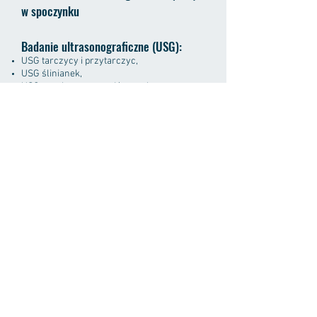
w spoczynku
Badanie ultrasonograficzne (USG):
USG tarczycy i przytarczyc,
USG ślinianek,
USG nerek, moczowodów, pęcherza
moczowego,
USG brzucha i przestrzeni zaotrzewnowej,
w tym wstępnej oceny gruczołu krokowego,
USG obwodowych węzłów chłonnych.
Badania Holtera ciśnienia krwi
Zdjęcia radiologiczne:
zdjęcie klatki piersiowej w projekcji AP i
bocznej,
zdjęcia kostne – w przypadku kręgosłupa,
kończyn i miednicy w projekcji AP i bocznej:
zdjęcie czaszki,
zdjęcie zatok,
zdjęcie przeglądowe jamy brzusznej.