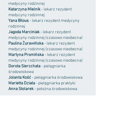
medycyny rodzinnej
Katarzyna Mielnik
- lekarz rezydent
medycyny rodzinnej
Yana Bilous
- lekarz rezydent medycyny
rodzinnej
Jagoda Marciniak
- lekarz rezydent
medycyny rodzinnej (czasowo nieobecna)
Paulina Żurawińska
- lekarz rezydent
medycyny rodzinnej (czasowo nieobecna)​
Martyna Promińska
- lekarz rezydent
medycyny rodzinnej (czasowo nieobecna)​
Dorota Sierzchała
- pielęgniarka
środowiskowa
Jolanta Kość
- pielęgniarka środowiskowa
Marietta Działa
- pielęgniarka praktyki
Anna Stolarek
- położna środowiskowa
​​Nieprzerwanie od 2019 roku obie nasze
placówki mogą poszczycić się
certyfikatem
jakości
uzyskanym w procesie
akredytacji
POZ
, który potwierdza szczególne
zaangażowanie w dbanie o zdrowie