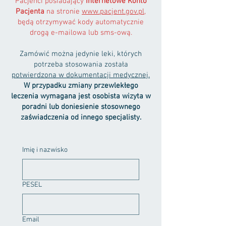
Pacjenci posiadający
Internetowe Konto
Pacjenta
na stronie
www.pacjent.gov.pl
,
będą otrzymywać kody automatycznie
drogą
e-mailowa lub sms-ową.
Zamówić można jedynie leki, których
potrzeba stosowania została
potwierdzona w dokumentacji medycznej.
W przypadku zmiany przewlekłego
leczenia wymagana jest osobista wizyta w
poradni lub doniesienie stosownego
zaświadczenia od innego specjalisty.
Imię i nazwisko
PESEL
Email