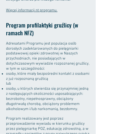
Więcej informacji nt programu.
P
rogram profilaktyki gruźlicy (w
ramach NFZ)
Adresatami Programu jest populacja osób
dorosłych zadeklarowanych do pielęgniarki
podstawowej opieki zdrowotnej w Naszych
przychodniach, nie posiadających w
dotychczasowym wywiadzie rozpoznanej gruźlicy,
w tym w szczególności:
osoby, które miały bezpośredni kontakt z osobami
z już rozpoznaną gruźlicą
lub
osoby, u których stwierdza się przynajmniej jedną
z następujących okoliczności usposabiających:
bezrobotny, niepełnosprawny, obciążony
długotrwałą chorobą, obciążony problemem
alkoholowym i/lub narkomanią, bezdomny.
Program realizowany jest poprzez
przeprowadzenie wywiadu w kierunku gruźlicy
przez pielęgniarkę POZ, edukację zdrowotną, a w