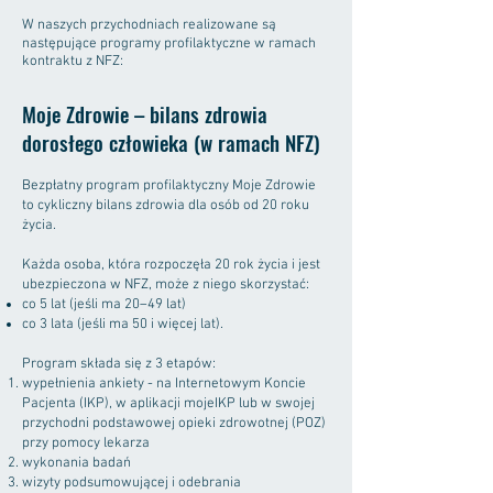
W naszych przychodniach realizowane są
następujące programy profilaktyczne w ramach
kontraktu z NFZ:
Moje Zdrowie – bilans zdrowia
dorosłego człowieka (w ramach NFZ)
Bezpłatny program profilaktyczny Moje Zdrowie
to cykliczny bilans zdrowia dla osób od 20 roku
życia.
Każda osoba, która rozpoczęła 20 rok życia i jest
ubezpieczona w NFZ, może z niego skorzystać:
co 5 lat (jeśli ma 20–49 lat)
co 3 lata (jeśli ma 50 i więcej lat).
Program składa się z 3 etapów:
wypełnienia ankiety - na Internetowym Koncie
Pacjenta (IKP), w aplikacji mojeIKP lub w swojej
przychodni podstawowej opieki zdrowotnej (POZ)
przy pomocy lekarza
wykonania badań
wizyty podsumowującej i odebrania