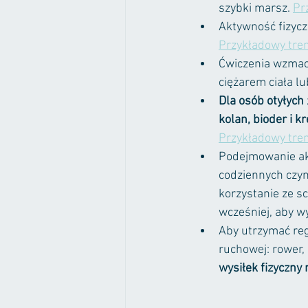
szybki marsz. 
Pr
Aktywność fizycz
Przykładowy tre
Ćwiczenia wzmacn
ciężarem ciała l
Dla osób otyłych
kolan, bioder i k
Przykładowy tre
Podejmowanie akt
codziennych czyn
korzystanie ze s
wcześniej, aby w
Aby utrzymać reg
ruchowej: rower, 
wysiłek fizyczny