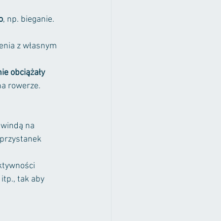
o
, np. bieganie. 
zenia z własnym 
ie obciążały 
na rowerze. 
 windą na 
 przystanek 
ktywności 
tp., tak aby 