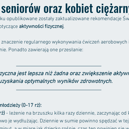
 seniorów oraz kobiet ciężar
oku opublikowane zostały zaktualizowane rekomendacje Św
otyczące 
aktywności fizycznej
. 
 znaczenie regularnego wykonywania ćwiczeń aerobowych i
ie. Ponadto zawierają one przesłanie:
yczna jest lepsza niż żadna oraz zwiększenie aktywn
 uzyskania optymalnych wyników zdrowotnych.
młodzieży (0-17 rż):
rż)
 - leżenie na brzuszku kilka razy dziennie, zaczynając od k
iowo je wydłużając. Dziennie w sumie powinno spędzać w tej 
inut, a w miarę jak dziecko rośnie, czas ten powinien się w