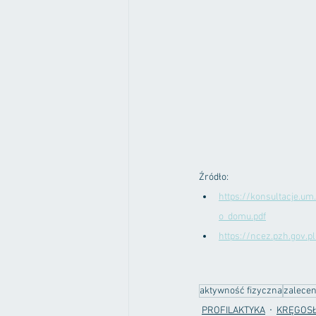
Źródło:
https://konsultacje.u
o_domu.pdf
https://ncez.pzh.gov.
aktywność fizyczna
zalecen
PROFILAKTYKA
KRĘGOS