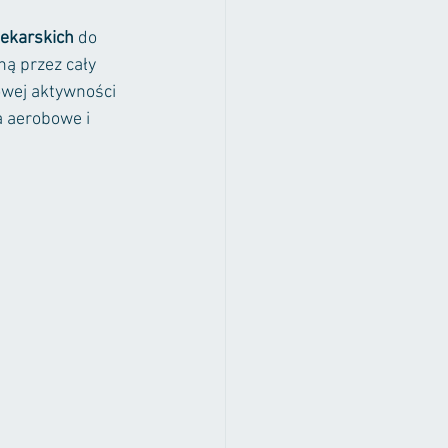
ekarskich 
do 
ą przez cały 
owej aktywności 
a aerobowe i 