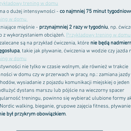
zykładowy trening w domu
na o dużej intensywności - 
co najmniej 75 minut tygodniow
ning w domu 
iające mięśnie - 
przynajmniej 2 razy w tygodniu
, np. ćwic
ub z wykorzystaniem obciążeń. 
Przykładowy trening w domu
 zalecane są na przykład ćwiczenia, które 
nie będą nadmiern
ręgosłupa
, takie jak pływanie, ćwiczenia w wodzie czy jazda 
ning w domu
ywności nie tylko w czasie wolnym, ale również w trakcie
ności w domu czy w przerwach w pracy, np.: zamiana jazdy
chodów, wysiadanie z pojazdu komunikacji miejskiej o jeden
ydłużyć dystans marszu lub pójście na wieczorny spacer
ularność treningu, powinno się wybierać ulubione formy a
Nordic walking, bieganie, grupowe zajęcia fitness, pływanie i
 nie był przykrym obowiązkiem
.