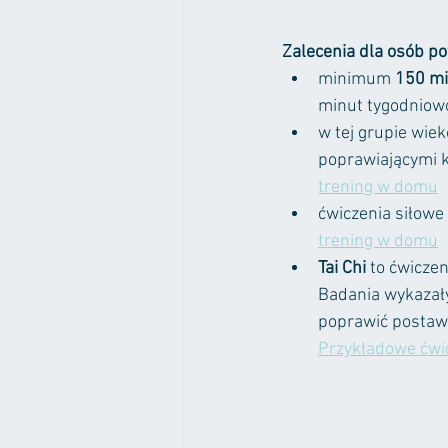
Zalecenia dla osób po
minimum 
150 mi
minut tygodniowo
w tej grupie wie
poprawiającymi k
trening w domu
ćwiczenia siłowe
trening w domu
Tai Chi 
to ćwiczen
Badania wykazały
poprawić postawę
Przykładowe ćwic