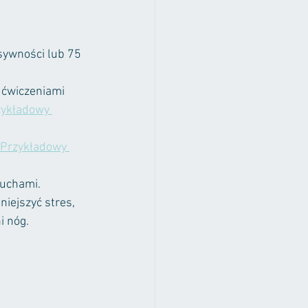
sywności lub 75 
z ćwiczeniami
zykładowy 
Przykładowy 
ruchami. 
iejszyć stres, 
 nóg. 