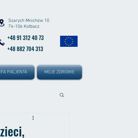
Szarych Mnichów 10
74-106 Kołbacz
+48 91 312 40 73
+48 882 704 313
FA PACJENTA
MOJE ZDROWIE
ieci,