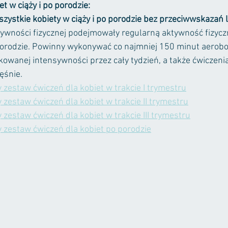
et w ciąży i po porodzie: 
szystkie kobiety w ciąży i po porodzie
bez przeciwwskazań l
wności fizycznej podejmowały regularną aktywność fizyczn
 porodzie. Powinny wykonywać co najmniej 150 minut aerob
kowanej intensywności przez cały tydzień, a także ćwiczeni
śnie. 
zestaw ćwiczeń dla kobiet w trakcie I trymestru
zestaw ćwiczeń dla kobiet w trakcie II trymestru
zestaw ćwiczeń dla kobiet w trakcie III trymestru
 zestaw ćwiczeń dla kobiet po porodzie