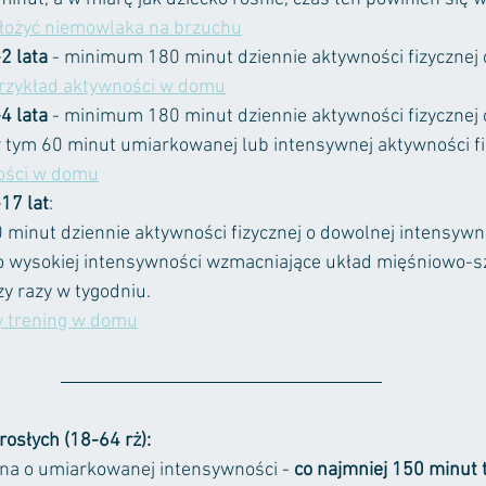
ułożyć niemowlaka na brzuchu
2 lata 
- minimum 180 minut dziennie aktywności fizycznej 
rzykład aktywności w domu
4 lata
 - minimum 180 minut dziennie aktywności fizycznej 
 tym 60 minut umiarkowanej lub intensywnej aktywności fiz
ości w domu
17 lat
: 
minut dziennie aktywności fizycznej o dowolnej intensywn
o wysokiej intensywności wzmacniające układ mięśniowo-sz
y razy w tygodniu.
 trening w domu
rosłych (18-64 rż):
na o umiarkowanej intensywności - 
co najmniej 150 minut