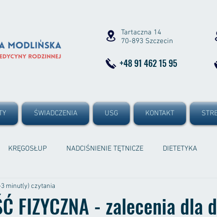
Tartaczna 14
70-893 Szczecin
+48 91 462 15 95
TY
ŚWIADCZENIA
USG
KONTAKT
STRE
KRĘGOSŁUP
NADCIŚNIENIE TĘTNICZE
DIETETYKA
3 minut(y) czytania
FIZYCZNA - zalecenia dla dz