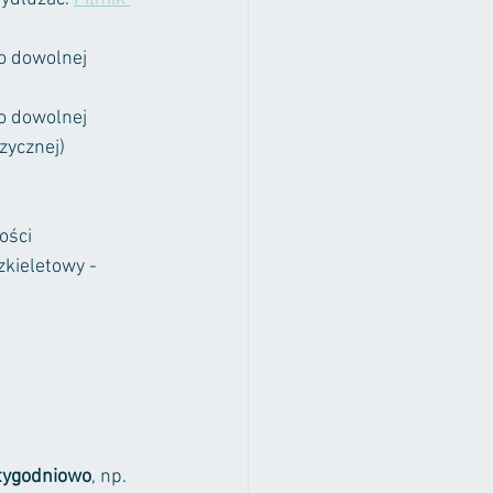
o dowolnej 
o dowolnej 
ycznej) 
ości 
kieletowy - 
 tygodniowo
, np. 