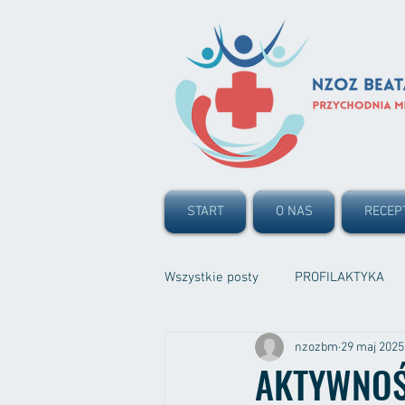
START
O NAS
RECEP
Wszystkie posty
PROFILAKTYKA
nzozbm
29 maj 2025
AKTYWNOŚĆ 