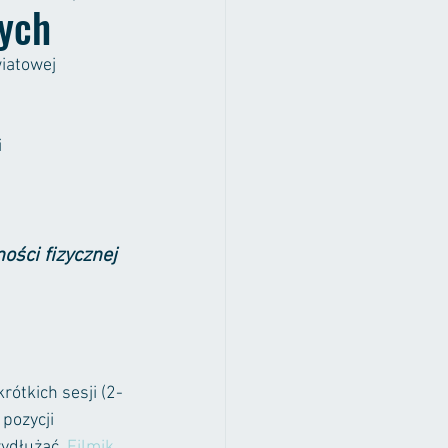
nych
iatowej 
 
ości fizycznej 
rótkich sesji (2-
pozycji 
ydłużać. 
Filmik 