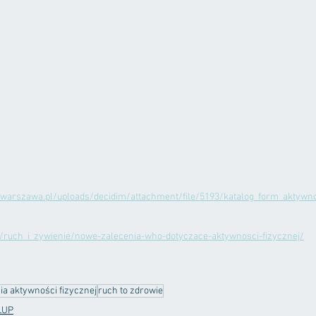
m.warszawa.pl/uploads/decidim/attachment/file/5193/katalog_form_aktywno
pl/ruch_i_zywienie/nowe-zalecenia-who-dotyczace-aktywnosci-fizycznej/
ia aktywności fizycznej
ruch to zdrowie
ŁUP