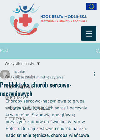
Post
Wszystkie posty
nzozbm
Wszystkie posty
16 cze 2025
1 minut(y) czytania
Profilaktyka chorób sercowo-
PROFILAKTYKA
naczyniowych
KRĘGOSŁUP
Choroby sercowo-naczyniowe to grupa 
schorzeń obejmujących serce i naczynia 
NADCIŚNIENIE TĘTNICZE
krwionośne. Stanowią one główną 
DIETETYKA
przyczynę zgonów na świecie, w tym w 
Polsce. Do najczęstszych chorób należą:
nadciśnienie tętnicze, choroba wieńcowa 