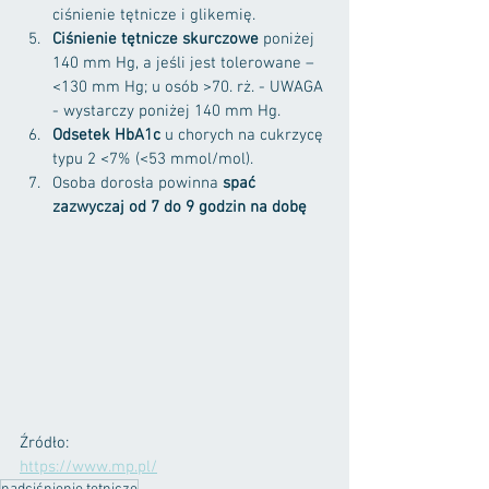
ciśnienie tętnicze i glikemię. 
Ciśnienie tętnicze skurczowe
 poniżej 
140 mm Hg, a jeśli jest tolerowane – 
<130 mm Hg; u osób >70. rż. - UWAGA 
- wystarczy poniżej 140 mm Hg.
Odsetek HbA1c
 u chorych na cukrzycę 
typu 2 <7% (<53 mmol/mol).
Osoba dorosła powinna 
spać 
zazwyczaj od 7 do 9 godzin na dobę
Źródło:
https://www.mp.pl/