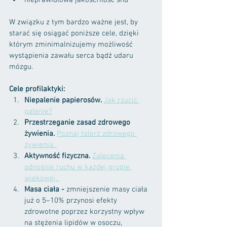
nieprawidłowa jakość/ilość snu
W związku z tym bardzo ważne jest, by 
starać się osiągać poniższe cele, dzięki 
którym zminimalnizujemy możliwość 
wystąpienia zawału serca bądź udaru 
mózgu. 
Cele profilaktyki:
Niepalenie papierosów.
Jak rzucić 
palenie?
Przestrzeganie zasad zdrowego 
żywienia. 
Poznaj talerz zdrowego 
żywienia. 
Aktywność fizyczna. 
Zalecenia 
odnośnie ruchu w każdej grupie 
wiekowej. 
Masa ciała - 
zmniejszenie masy ciała 
już o 5–10% przynosi efekty 
zdrowotne poprzez korzystny wpływ 
na stężenia lipidów w osoczu, 