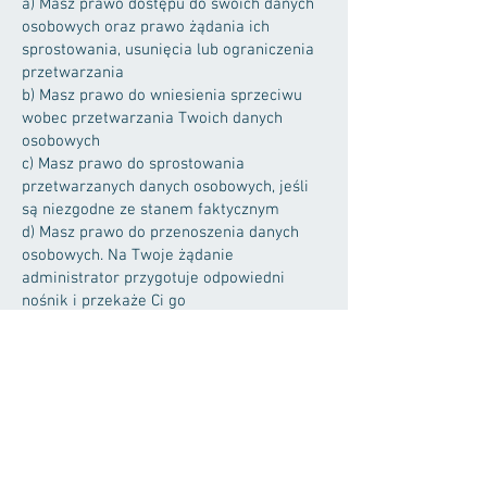
a) Masz prawo dostępu do swoich danych
osobowych oraz prawo żądania ich
sprostowania, usunięcia lub ograniczenia
przetwarzania
b) Masz prawo do wniesienia sprzeciwu
wobec przetwarzania Twoich danych
osobowych
c) Masz prawo do sprostowania
przetwarzanych danych osobowych, jeśli
są niezgodne ze stanem faktycznym
d) Masz prawo do przenoszenia danych
osobowych. Na Twoje żądanie
administrator przygotuje odpowiedni
nośnik i przekaże Ci go
e) Masz prawo wniesienia skargi do
organu nadzorczego – Prezesa Urzędu
Ochrony Danych Osobowych
f) Jeśli podstawą przetwarzania danych
osobowych jest zgoda, masz prawo do jej
cofnięcia w
każdym czasie
Jeśli zechcesz skorzystać z któregoś z