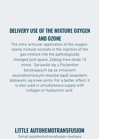
DELIVERY USE OF THE MIXTURE OXYGEN
AND OZONE
The intra-articular application of the oxygen-
ozone mixture consists in the injection of the
gas mixture into the pathologically
changed joint space. Zabieg trwa około 10
minut. Sprawdzi się u Pacjentów
borykających się ze zmianami
zwyrodnieniowymi stawów bądź zespołami
bólowymi, eg knee joints. For a better effect, it
is also used in simultaneous supply with
collagen or hyaluronic acid.
LITTLE AUTOHEMOTRANSFUSION
Small autohemotransfusion involves